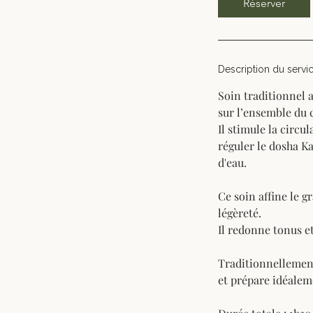
Réserver
i
n
Description du servi
Soin traditionnel a
sur l’ensemble du
Il stimule la circu
réguler le dosha Ka
d'eau.
Ce soin affine le g
légèreté.
Il redonne tonus et
Traditionnellement
et prépare idéalem