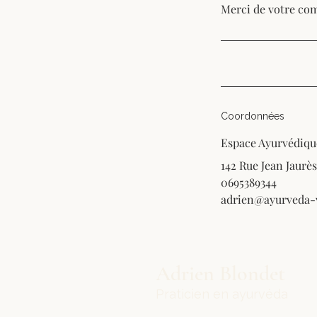
Merci de votre co
Coordonnées
Espace Ayurvédiqu
142 Rue Jean Jaurès
0695389344
adrien@ayurveda-v
Adrien Blondet
Praticien en ayurvéda