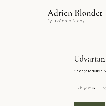
​Adrien Blondet
Ayurvéda à
Vichy
Udvartan
Massage tonique aux 
90
euros
1 h 30 min
1
9
3
0
m