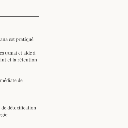
tana est pratiqué
es (Ama) et aide à
int et la rétention
immédiate de
 de détoxification
rgie.