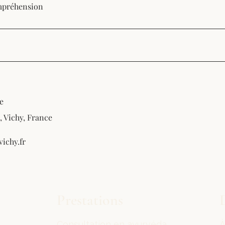
mpréhension
e
, Vichy, France
ichy.fr
Prestations
Consultation en ayurvéda
À