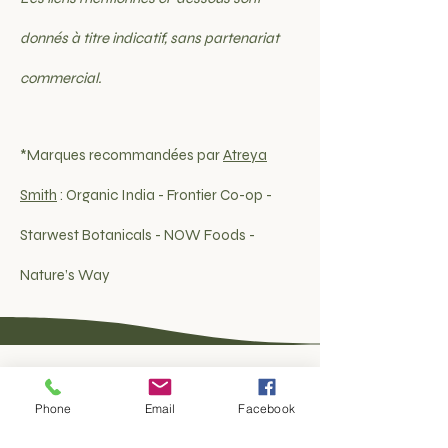
donnés à titre indicatif, sans partenariat
commercial.
*Marques recommandées par
Atreya
Smith
:
Organic India - Frontier Co-op -
Starwest Botanicals - NOW Foods -
Nature’s Way
Adrien Blondet
Phone
Email
Facebook
Praticien en ayurvéda