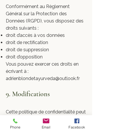
Conformément au Règlement
Général sur la Protection des
Données (RGPD), vous disposez des
droits suivants :
droit d’accès à vos données
droit de rectification
droit de suppression
droit d’opposition
Vous pouvez exercer ces droits en
écrivant à :
adrienblondetayurveda@outlook.fr
9. Modifications
Cette politique de confidentialité peut
être mise à jour afin de rester
conforme aux évolutions légales ou
Phone
Email
Facebook