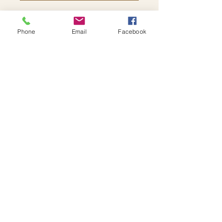
Phone
Email
Facebook
Adrien Blondet
Praticien en ayurvéda
142 rue Jean-Jaurès, Vichy
09 95 38 93 44
Prendre rendez-vous
★ 4,9/5 sur Google · 30 avis
Lire les avis
Prestations