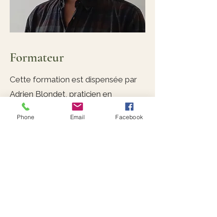
Formateur
Cette formation est dispensée par
Adrien Blondet, praticien en
médecine traditionnelle ayurvédique
Phone
Email
Facebook
et formateur expérimenté.
Son approche privilégie la justesse
du geste, la compréhension des
fondements traditionnels et
l’intégration des techniques dans une
pratique professionnelle
contemporaine
(Voir fiche