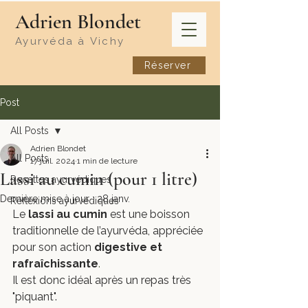
​Adrien Blondet
Ayurvéda à
Vichy
Réserver
Post
All Posts
Adrien Blondet
All Posts
17 juil. 2024
1 min de lecture
Lassi au cumin (pour 1 litre)
Recettes ayurvédiques
Dernière mise à jour :
28 janv.
Réflexions ayurvédiques
Le 
lassi au cumin
 est une boisson 
traditionnelle de l’ayurvéda, appréciée 
pour son action 
digestive et 
rafraîchissante
.
Il est donc idéal après un repas très 
"piquant".